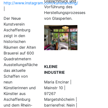
Glasschmuck und
http://www.instagram.com/kunstlanding/
Vorführung des
|
Herstellungsprozesses
Der Neue
von Glasperlen.
Kunstverein
Aschaffenburg
zeigt in den
historischen
Räumen der Alten
Brauerei auf 600
Quadratmetern
Ausstellungsfläche
KLEINE
das aktuelle
INDUSTRIE
Schaffen von
Maria Encinar |
neun
Mainstr 10 |
Künstlerinnen und
97267
Künstler aus
Margetshöcheim |
Aschaffenburg
barrierefrei: Nein |
und dem Rhein-