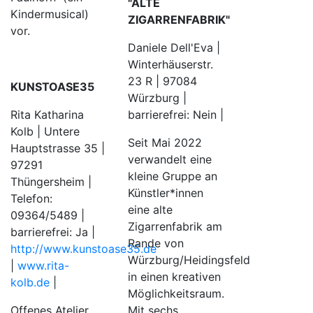
"ALTE
Kindermusical)
ZIGARRENFABRIK"
vor.
Daniele Dell'Eva |
Winterhäuserstr.
23 R | 97084
KUNSTOASE35
Würzburg |
barrierefrei: Nein |
Rita Katharina
Kolb | Untere
Seit Mai 2022
Hauptstrasse 35 |
verwandelt eine
97291
kleine Gruppe an
Thüngersheim |
Künstler*innen
Telefon:
eine alte
09364/5489 |
Zigarrenfabrik am
barrierefrei: Ja |
Rande von
http://www.kunstoase35.de
Würzburg/Heidingsfeld
|
www.rita-
in einen kreativen
kolb.de
|
Möglichkeitsraum.
Mit sechs
Offenes Atelier