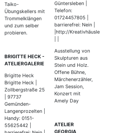
Güntersleben |
Taiko-
Telefon:
Übungskellers mit
01724457805 |
Trommelklängen
barrierefrei: Nein |
und zum selber
|http://Kreativhäusle
probieren.
| |
Ausstellung von
BRIGITTE HECK -
Skulpturen aus
ATELIERGALERIE
Stein und Holz.
Offene Bühne,
Brigitte Heck
Märchenerzähler,
Brigitte Heck |
Jam Session,
Zollbergstraße 25
Konzert mit
| 97737
Amely Day
Gemünden-
Langenprozelten |
Handy: 0151-
ATELIER
55625442 |
GEORGIA
barrierefrei: Nein |