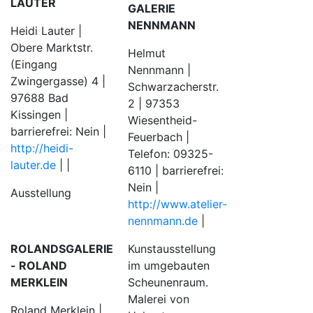
LAUTER
GALERIE
NENNMANN
Heidi Lauter |
Obere Marktstr.
Helmut
(Eingang
Nennmann |
Zwingergasse) 4 |
Schwarzacherstr.
97688 Bad
2 | 97353
Kissingen |
Wiesentheid-
barrierefrei: Nein |
Feuerbach |
http://heidi-
Telefon: 09325-
lauter.de
| |
6110 | barrierefrei:
Nein |
Ausstellung
http://www.atelier-
nennmann.de
|
Kunstausstellung
ROLANDSGALERIE
im umgebauten
- ROLAND
Scheunenraum.
MERKLEIN
Malerei von
Roland Merklein |