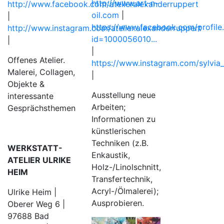
http://www.art-n-
http://www.facebook.com/atelieralexanderruppert
oil.com
|
|
https://www.facebook.com/profile
http://www.instagram.com/atelier.alexanderruppert
id=1000056010...
|
|
Offenes Atelier.
https://www.instagram.com/sylvia_
Malerei, Collagen,
|
Objekte &
Ausstellung neue
interessante
Arbeiten;
Gesprächsthemen
Informationen zu
künstlerischen
Techniken (z.B.
WERKSTATT-
Enkaustik,
ATELIER ULRIKE
Holz-/Linolschnitt,
HEIM
Transfertechnik,
Acryl-/Ölmalerei);
Ulrike Heim |
Ausprobieren.
Oberer Weg 6 |
97688 Bad