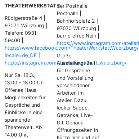
THEATERWERKSTATT
der Posthalle
Posthalle |
Rüdigerstraße 4 |
Bahnhofsplatz 2 |
97070 Würzburg |
97070 Würzburg |
Telefon: 0931-
barrierefrei: Nein |
59400 |
https://www.instagram.com/atelier
https://www.facebook.com/TheaterWerkstattWuerzburg/
locale=de_DE
|
Große
https://instagram.com/theaterwerkstatt_wuerzburg/
Ausstellung. Zeit
für Gespräche
Nur Sa. 18.3.,
und Vorstellung
13.00 - 18.00 Uhr:
verschiedener
Offenes Haus.
Arbeiten im
Möglichkeiten für
Atelier. Dazu
Gespräche und
lecker Suppe,
Einblicke in eine
Getränke, Live-
spannende
DJ. Genaue
Theaterwelt. Ab
Öffnungszeiten in
14.00 Uhr,
Kürze hier und auf