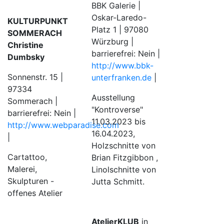
BBK Galerie |
Oskar-Laredo-
KULTURPUNKT
Platz 1 | 97080
SOMMERACH
Würzburg |
Christine
barrierefrei: Nein |
Dumbsky
http://www.bbk-
Sonnenstr. 15 |
unterfranken.de
|
97334
Ausstellung
Sommerach |
"Kontroverse"
barrierefrei: Nein |
11.03.2023 bis
http://www.webparadise.com
16.04.2023,
|
Holzschnitte von
Cartattoo,
Brian Fitzgibbon ,
Malerei,
Linolschnitte von
Skulpturen -
Jutta Schmitt.
offenes Atelier
AtelierKLUB
in