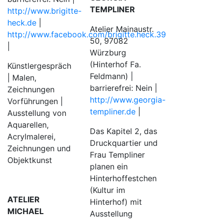
TEMPLINER
http://www.brigitte-
heck.de
|
Atelier Mainaustr.
http://www.facebook.com/brigitte.heck.39
50, 97082
|
Würzburg
(Hinterhof Fa.
Künstlergespräch
Feldmann) |
| Malen,
barrierefrei: Nein |
Zeichnungen
http://www.georgia-
Vorführungen |
templiner.de
|
Ausstellung von
Aquarellen,
Das Kapitel 2, das
Acrylmalerei,
Druckquartier und
Zeichnungen und
Frau Templiner
Objektkunst
planen ein
Hinterhoffestchen
(Kultur im
ATELIER
Hinterhof) mit
MICHAEL
Ausstellung