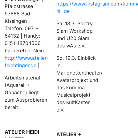
https://www.instagram.com/komma
Pfalzstrasse 1 |
hl=de
|
97688 Bad
Kissingen |
Sa. 18.3. Poetry
Telefon: 0971-
Slam Workshop
64132 | Handy:
und U20 Slam
0151-18704506 |
des wAs e.V.
barrierefrei: Nein |
So. 19.3. Einblick
http://www.atelier-
in
feichtinger.de
|
Marionettentheater/
Arbeitsmaterial
Avatarprojekt und
(Aquarell +
das kom,ma
Gouache) liegt
Musicalprojekt
zum Ausprobieren
des KultKasten
bereit.
e.V.
ATELIER HEIDI
ATELIER +