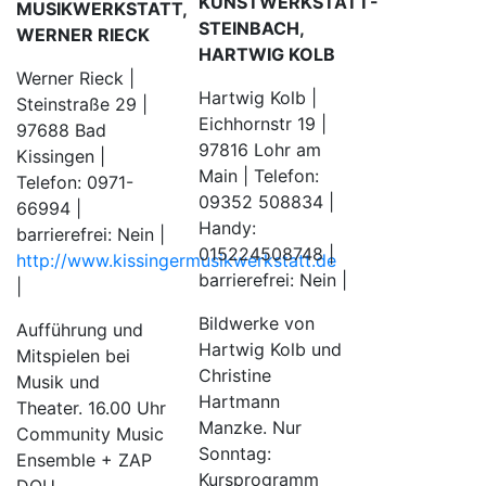
KUNSTWERKSTATT-
MUSIKWERKSTATT,
STEINBACH,
WERNER RIECK
HARTWIG KOLB
Werner Rieck |
Hartwig Kolb |
Steinstraße 29 |
Eichhornstr 19 |
97688 Bad
97816 Lohr am
Kissingen |
Main | Telefon:
Telefon: 0971-
09352 508834 |
66994 |
Handy:
barrierefrei: Nein |
015224508748 |
http://www.kissingermusikwerkstatt.de
barrierefrei: Nein |
|
Bildwerke von
Aufführung und
Hartwig Kolb und
Mitspielen bei
Christine
Musik und
Hartmann
Theater. 16.00 Uhr
Manzke. Nur
Community Music
Sonntag:
Ensemble + ZAP
Kursprogramm