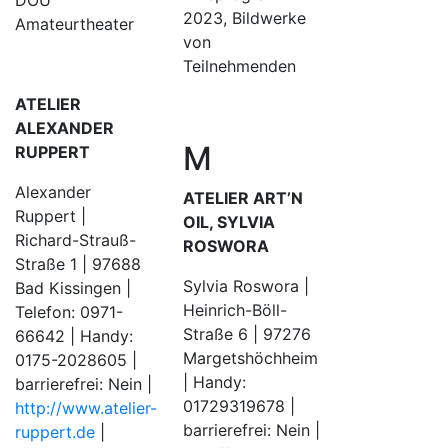
DOU
2023, Bildwerke
Amateurtheater
von
Teilnehmenden
ATELIER
ALEXANDER
M
RUPPERT
Alexander
ATELIER ART’N
Ruppert |
OIL, SYLVIA
Richard-Strauß-
ROSWORA
Straße 1 | 97688
Sylvia Roswora |
Bad Kissingen |
Heinrich-Böll-
Telefon: 0971-
Straße 6 | 97276
66642 | Handy:
Margetshöchheim
0175-2028605 |
| Handy:
barrierefrei: Nein |
01729319678 |
http://www.atelier-
barrierefrei: Nein |
ruppert.de
|