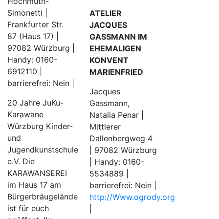
Hochmuth-
Simonetti |
ATELIER
Frankfurter Str.
JACQUES
87 (Haus 17) |
GASSMANN IM
97082 Würzburg |
EHEMALIGEN
Handy: 0160-
KONVENT
6912110 |
MARIENFRIED
barrierefrei: Nein |
Jacques
20 Jahre JuKu-
Gassmann,
Karawane
Natalia Penar |
Würzburg Kinder-
Mittlerer
und
Dallenbergweg 4
Jugendkunstschule
| 97082 Würzburg
e.V. Die
| Handy: 0160-
KARAWANSEREI
5534889 |
im Haus 17 am
barrierefrei: Nein |
Bürgerbräugelände
http://Www.ogrody.org
ist für euch
|