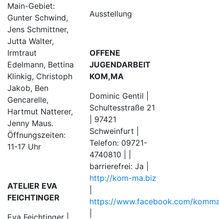
Main-Gebiet:
Ausstellung
Gunter Schwind,
Jens Schmittner,
Jutta Walter,
OFFENE
Irmtraut
JUGENDARBEIT
Edelmann, Bettina
KOM,MA
Klinkig, Christoph
Jakob, Ben
Dominic Gentil |
Gencarelle,
Schultesstraße 21
Hartmut Natterer,
| 97421
Jenny Maus.
Schweinfurt |
Öffnungszeiten:
Telefon: 09721-
11-17 Uhr
4740810 | |
barrierefrei: Ja |
http://kom-ma.biz
ATELIER EVA
|
FEICHTINGER
https://www.facebook.com/kommad
|
Eva Feichtinger |