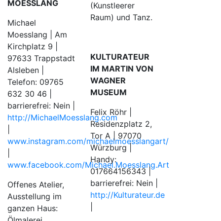
MOESSLANG
(Kunstleerer
Raum) und Tanz.
Michael
Moesslang | Am
Kirchplatz 9 |
KULTURATEUR
97633 Trappstadt
IM MARTIN VON
Alsleben |
WAGNER
Telefon: 09765
MUSEUM
632 30 46 |
barrierefrei: Nein |
Felix Röhr |
http://MichaelMoesslang.com
Residenzplatz 2,
|
Tor A | 97070
www.instagram.com/michaelmoesslangart/
Würzburg |
|
Handy:
www.facebook.com/Michael.Moesslang.Art
017664156343 |
barrierefrei: Nein |
Offenes Atelier,
http://Kulturateur.de
Ausstellung im
|
ganzen Haus:
Ölmalerei