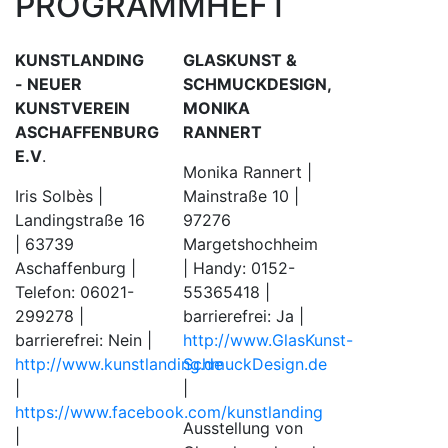
PROGRAMMHEFT
KUNSTLANDING
GLASKUNST &
- NEUER
SCHMUCKDESIGN,
KUNSTVEREIN
MONIKA
ASCHAFFENBURG
RANNERT
E.V
.
Monika Rannert |
Iris Solbès |
Mainstraße 10 |
Landingstraße 16
97276
| 63739
Margetshochheim
Aschaffenburg |
| Handy: 0152-
Telefon: 06021-
55365418 |
299278 |
barrierefrei: Ja |
barrierefrei: Nein |
http://www.GlasKunst-
http://www.kunstlanding.de
SchmuckDesign.de
|
|
https://www.facebook.com/kunstlanding
Ausstellung von
|