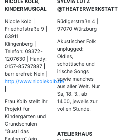
SYLVIA LUTZ
NICOLE KOLB,
@THEATERWERKSTATT
KINDERMUSICAL
Rüdigerstraße 4 |
Nicole Kolb |
97070 Würzburg
Friedhofstraße 9 |
63911
Akustischer Folk
Klingenberg |
unplugged:
Telefon: 09372-
Oldies,
1207630 | Handy:
schottische und
0157-85797887 |
irische Songs
barrierefrei: Nein |
sowie manches
http://www.nicolekolb.de
aus aller Welt. Nur
|
Sa, 18. 3., ab
14.00, jeweils zur
Frau Kolb stellt ihr
vollen Stunde.
Projekt für
Kindergärten und
Grundschulen
"Gustl das
ATELIERHAUS
Faulhorn“ (ein