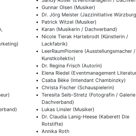
Sandy Rößer (Eventmanagerin / Dachver
Gunnar Olsen (Musiker)
Dr. Jörg Meister (Jazzinitiative Würzburg
Patrick Witzel (Musiker)
,
Karan (Musikerin / Dachverband)
Nicole Tierak Hartebrodt (Künstlerin /
rketing)
Lackfabrik)
LeerRaumPioniere (Ausstellungsmacher /
Kunstkollektiv)
Dr. Regina Frisch (Autorin)
Elena Riedel (Eventmanagement Literatur
Csaba Bèke (Intendant Chambinzky)
Christa Fischer (Schauspielerin)
seur)
Teresita Seib-Stretz (Fotografin / Galerie
Dachverband)
erband)
Lukas Linsler (Musiker)
Dr. Claudia Lanig-Heese (Kaberett Die
Rotstifte)
Annika Roth