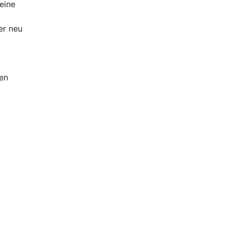
eine
er neu
den