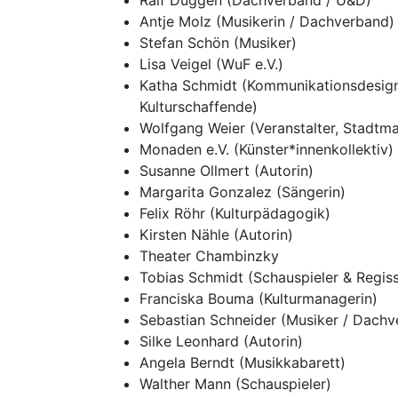
Ralf Duggen (Dachverband / U&D)
Antje Molz (Musikerin / Dachverband)
Stefan Schön (Musiker)
Lisa Veigel (WuF e.V.)
Katha Schmidt (Kommunikationsdesign
Kulturschaffende)
Wolfgang Weier (Veranstalter, Stadtma
Monaden e.V. (Künster*innenkollektiv)
Susanne Ollmert (Autorin)
Margarita Gonzalez (Sängerin)
Felix Röhr (Kulturpädagogik)
Kirsten Nähle (Autorin)
Theater Chambinzky
Tobias Schmidt (Schauspieler & Regis
Franciska Bouma (Kulturmanagerin)
Sebastian Schneider (Musiker / Dachv
Silke Leonhard (Autorin)
Angela Berndt (Musikkabarett)
Walther Mann (Schauspieler)