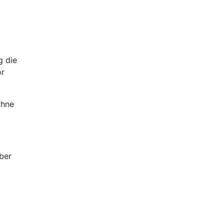
g die
or
ohne
ber