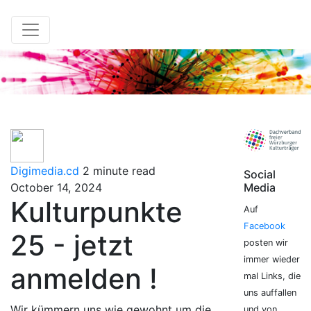
Digimedia.cd
2 minute read
Social
October 14, 2024
Media
Kulturpunkte
Auf
Facebook
25 - jetzt
posten wir
immer wieder
anmelden !
mal Links, die
uns auffallen
Wir kümmern uns wie gewohnt um die
und von