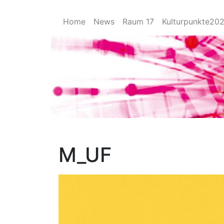
Home
News
Raum 17
Kulturpunkte20
M_UF