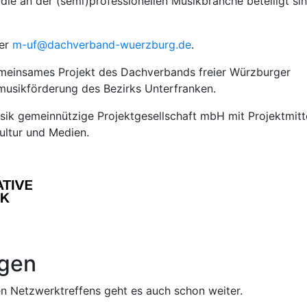
 die an der (semi)professionellen Musikbranche beteiligt si
ter
m-uf@dachverband-wuerzburg.de
.
emeinsames Projekt des Dachverbands freier Würzburger
rmusikförderung des Bezirks Unterfranken.
usik gemeinnützige Projektgesellschaft mbH mit Projektmitt
ultur und Medien.
ngen
n Netzwerktreffens geht es auch schon weiter.