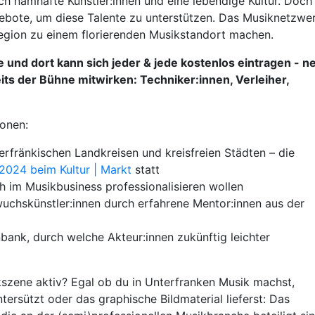
ch namhafte Künstler:innen und eine lebendige Kultur. Doch
ebote, um diese Talente zu unterstützen. Das Musiknetzwe
egion zu einem florierenden Musikstandort machen.
ne und dort kann sich jeder & jede kostenlos eintragen - 
eits der Bühne mitwirken: Techniker:innen, Verleiher,
ionen:
erfränkischen Landkreisen und kreisfreien Städten – die
 2024 beim Kultur | Markt
statt
ch im Musikbusiness professionalisieren wollen
wuchskünstler:innen durch erfahrene Mentor:innen aus der
bank, durch welche Akteur:innen zukünftig leichter
ikszene aktiv? Egal ob du in Unterfranken Musik machst,
ntersützt oder das graphische Bildmaterial lieferst: Das