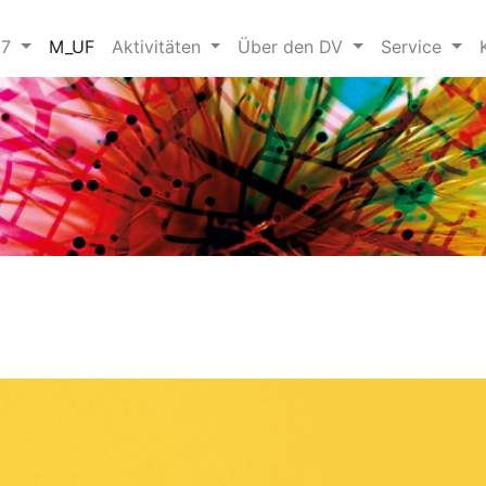
27
M_UF
Aktivitäten
Über den DV
Service